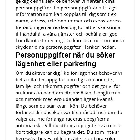
ge dig denna service behöver vi hantera dina
personuppgifter. En personuppgift är all slags
information som kan kopplas till dig som t ex
namn, adress, telefonnummer och e-postadress.
Behandlingen är nödvändig för att vi ska kunna
tillhandahålla våra tjänster och behålla en god
kundkontakt med dig. Du kan läsa mer om hur vi
skyddar dina personuppgifter i länken nedan.
Personuppgifter när du söker
lägenhet eller parkering
Om du aktiverar dig i kö för lägenhet behöver vi
behandla fler uppgifter om dig som boende-,
familje- och inkomstuppgifter och det gör vi för
att kunna ta hand om din ansökan. Uppgifterna
och historik med erbjudanden ligger kvar så
länge som du står kvar i kön. Du behöver
förlänga din ansökan var 6:e månad men om du
väljer att inte förlänga raderas uppgifterna
automatiskt. Vill du att dina uppgifter ska rensas
bort tidigare kan du begära det. Du som inte är
hyresgäst hos Familjebostäder kan bara söka