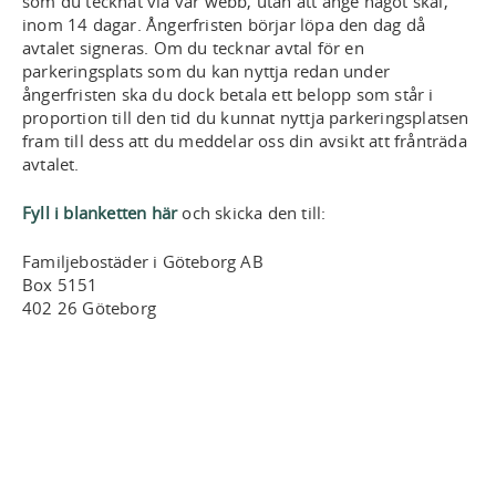
som du tecknat via vår webb, utan att ange något skäl,
inom 14 dagar. Ångerfristen börjar löpa den dag då
avtalet signeras. Om du tecknar avtal för en
parkeringsplats som du kan nyttja redan under
ångerfristen ska du dock betala ett belopp som står i
proportion till den tid du kunnat nyttja parkeringsplatsen
fram till dess att du meddelar oss din avsikt att frånträda
avtalet.
Fyll i blanketten här
och skicka den till:
Familjebostäder i Göteborg AB
Box 5151
402 26 Göteborg