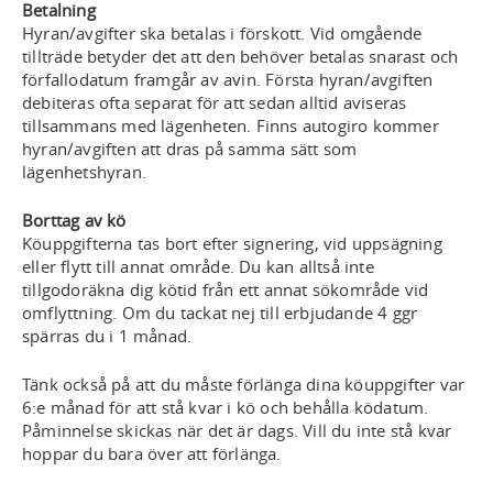
Betalning
Hyran/avgifter ska betalas i förskott. Vid omgående
tillträde betyder det att den behöver betalas snarast och
förfallodatum framgår av avin. Första hyran/avgiften
debiteras ofta separat för att sedan alltid aviseras
tillsammans med lägenheten. Finns autogiro kommer
hyran/avgiften att dras på samma sätt som
lägenhetshyran.
Borttag av kö
Köuppgifterna tas bort efter signering, vid uppsägning
eller flytt till annat område. Du kan alltså inte
tillgodoräkna dig kötid från ett annat sökområde vid
omflyttning. Om du tackat nej till erbjudande 4 ggr
spärras du i 1 månad.
Tänk också på att du måste förlänga dina köuppgifter var
6:e månad för att stå kvar i kö och behålla ködatum.
Påminnelse skickas när det är dags. Vill du inte stå kvar
hoppar du bara över att förlänga.