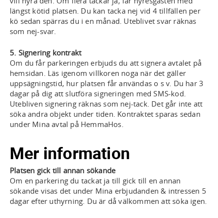
vill hyra den. Om flera tackar ja, får hyresgästen med
längst kötid platsen. Du kan tacka nej vid 4 tillfällen per
kö sedan spärras du i en månad. Uteblivet svar räknas
som nej-svar.
5. Signering kontrakt
Om du får parkeringen erbjuds du att signera avtalet på
hemsidan. Läs igenom villkoren noga när det gäller
uppsägningstid, hur platsen får användas o s v. Du har 3
dagar på dig att slutföra signeringen med SMS-kod.
Utebliven signering räknas som nej-tack. Det går inte att
söka andra objekt under tiden. Kontraktet sparas sedan
under Mina avtal på HemmaHos.
Mer information
Platsen gick till annan sökande
Om en parkering du tackat ja till gick till en annan
sökande visas det under
Mina erbjudanden & intressen 5
dagar efter uthyrning. Du är då välkommen att söka igen.